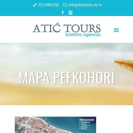
021/466-530
info@atictours.co.rs
MAPA PEFKOHORI