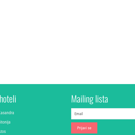
hoteli
Mailing lista
 Kasandra
itonija
Atos