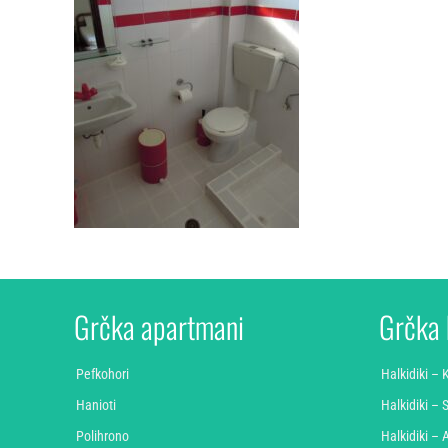
Grčka apartmani
Grčka 
Pefkohori
Halkidiki –
Hanioti
Halkidiki – S
Polihrono
Halkidiki – 