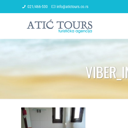
021/466-530
info@atictours.co.rs
VIBER_