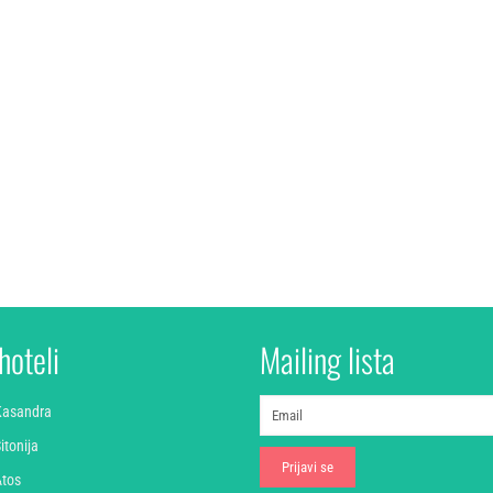
hoteli
Mailing lista
 Kasandra
itonija
Atos