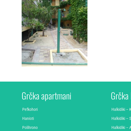
Grčka apartmani
Grčka 
Pefkohori
Halkidiki –
Hanioti
Halkidiki – S
Polihrono
Halkidiki – 