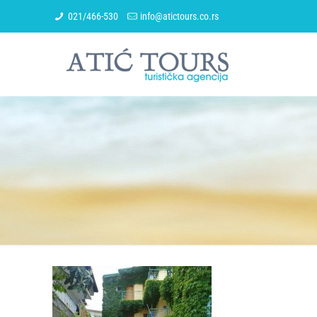
021/466-530
info@atictours.co.rs