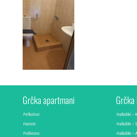
Grčka apartmani
Grčka 
Pefkohori
Halkidiki –
Hanioti
Halkidiki – S
Polihrono
Halkidiki – 