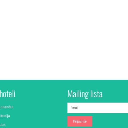
hoteli
Mailing lista
 Kasandra
itonija
Atos