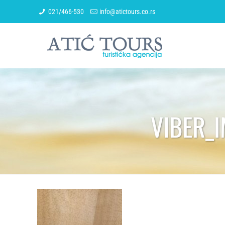
021/466-530
info@atictours.co.rs
VIBER_