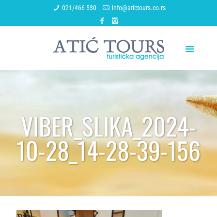
021/466-530
info@atictours.co.rs
VIBER_SLIKA_2024-
10-28_14-28-39-156